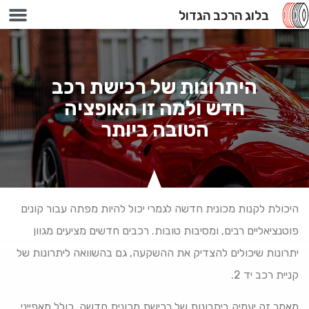
בלוג הרכב הגדול
100 אחוז מימון
היתרונות של רכישת רכב
חדש ולמה זו האופציה
הטובה ביותר
היכולת לקנות מכונית חדשה לגמרי יכול להיות מפתה עבור קונים
פוטנציאליים רבים, ומסיבות טובות. רכבים חדשים מציעים מגוון
יתרונות שיכולים להצדיק את ההשקעה, גם בהשוואה ליתרונות של
קניית רכב יד 2.
מאמר זה יעמיק ביתרונות של רכישת מכונית חדשה, כולל מאפייני