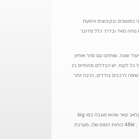
י במושבים ובקיבוצים והסעת
א נוחה מאד ובדרך כלל מדובר
עוד שונה. שוחחנו עם סהר אוחיון
ל לקוח. יש הבדלים מהותיים בין
שימה לרכבים בודדים, הרבה יותר
מי שנוסע בשטח עם ציוד טכני הקשור לעבודות חקלאות בשטחים חוליים ובוציים, עדיף שירכוש רכב תפעולי קלאב קאר שהוא מוגבה כמו big
foot חשמלי שהוא המתאים ביותר לכל תנאי השטח ולו הקשים ביותר. בזכות המנוע העוצמתי שלו שהוא 48W , 12 כוחות הסוס שלו, מערכת