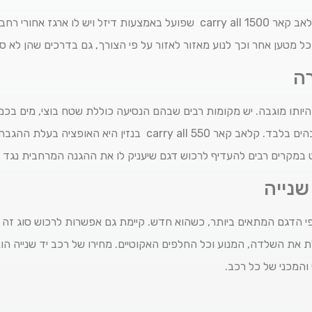
לחלופין אפשר לרכוש גם את דגם קלאב קאר 1500 carry all שפועל באמצעות דיזל 
ל מטען אחר וכך לנוע מאזור לאזור על פי הצורך, גם בדרכים שהן לא סל
ה
יותו מוגבה. יש מקומות רבים שבהם הנסיעה כוללת שטח בוצי, מים בכמ
מראש בוחנים את כל הדגמים המוגבהים בלבד. קלאב קאר 550 arry all
מקרים רבים להעדיף לרכוש דגם שיעניק לו את ההגנה המרחבית נגד כל
שנייה
י הדגם המתאים ביותר, כשהוא חדש. קיימת גם אפשרות לרכוש סוג זה ש
את השלדה, המנוע וכל החלפים האקוטיים. מחירו של רכב יד שנייה הוא
והמכני של כל רכב.