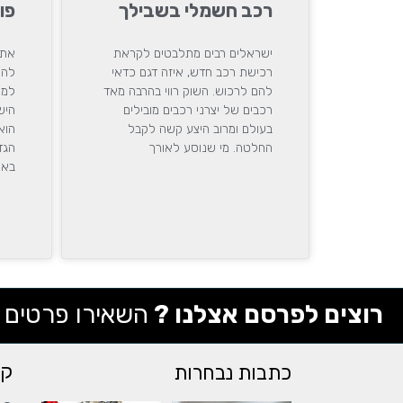
רכב חשמלי בשבילך
פו
ישראלים רבים מתלבטים לקראת
את 
רכישת רכב חדש, איזה דגם כדאי
להנ
להם לרכוש. השוק רווי בהרבה מאד
למר
רכבים של יצרני רכבים מובילים
היש
בעולם ומרוב היצע קשה לקבל
הוא
החלטה. מי שנוסע לאורך
הגד
באר
רוצים לפרסם אצלנו ?
השאירו פרטים
קי
כתבות נבחרות