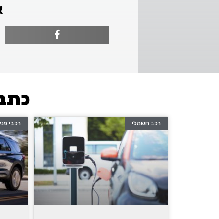
א
כתבו
רכב חשמלי
רכבי פנא