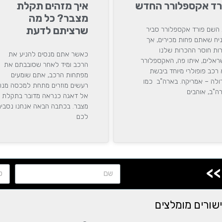
רד אקספלורר החדש
איך מזהים תקלת
מצבר? כל מה
שרציתם לדעת
השם פורד אקספלורר סביר
יח שאתם פחות מכירים, אך
ות חוסר ההכרות שלנו
כאשר אתם מנסים להניע את
ראלים, איתו פה, האקספלורר
הרכב ומיד לאחר שסובבתם את
 רכב פופולרי מיוחד ביבשת
מפתחות הרכב, אתם שומעים
ולה – אמריקה. בארה"ב כמו
רעשים מוזרים מתחת למכסה מנו
ה"ב, אוהבים
אל דאגה כנראה מדובר בתקלת
מצבר. בכתבה הבאה אנחנו נסביר
לכם
>>
שורים מומלצים