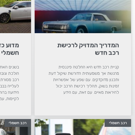
המדריך המדויק לרכישת
מדוע כד
רכב חדש
חשמלי 
קניית רכב חדש היא החלטה פיננסית
בשנים האחרו
מרגשת אך משמעותית הדורשת שיקול דעת
הולכת וגוב
ותכנון מדוקדקים. עם שפע של אפשרויות
רכב מסורתיי
זמינות בשוק, תהליך רכישת הרכב יכול
לעלייה בבבי
להיראות מאיים. עם זאת, עם הידע
הידועה ברו
לקיימות, עמ
רכב חשמלי
רכב חשמלי